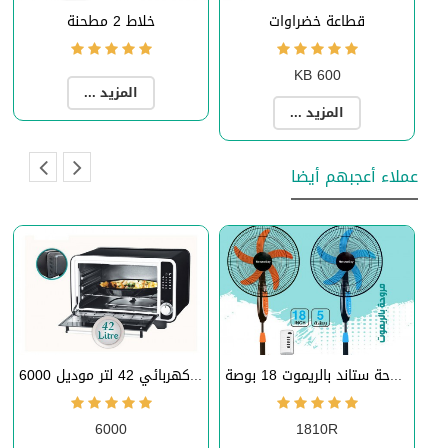
قطاعة خضراوات
خلاط 2 مطحنة
KB 600
المزيد ...
المزيد ...
عملاء أعجبهم أيضا
مروحة ستاند بالريموت 18 بوصة
فرن كهربائي 42 لتر موديل 6000
6000
1810R