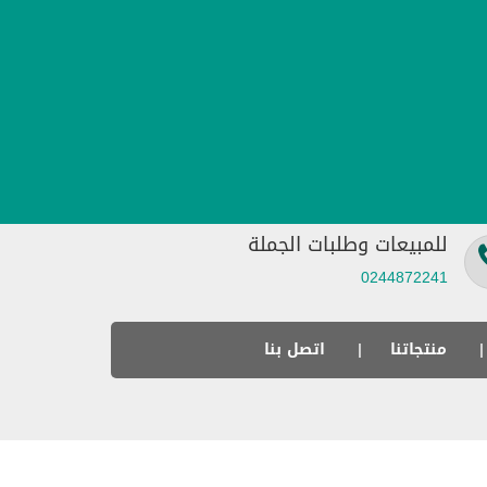
للمبيعات وطلبات الجملة
0244872241
منتجاتنا
اتصل بنا