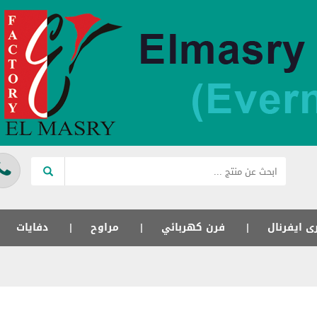
ى ايفرنال
فرن كهربائي
مراوح
دفايات