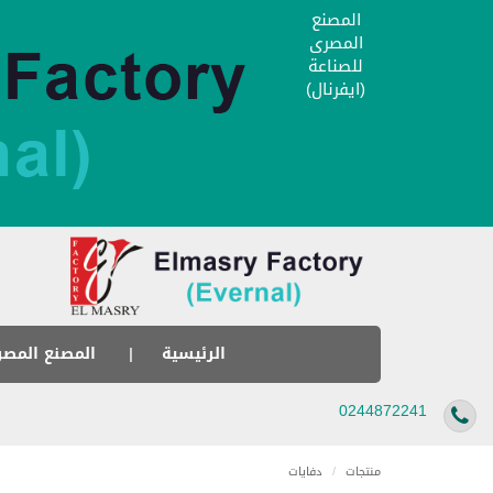
المصنع
المصرى
للصناعة
(ايفرنال)
الرئيسية
المصنع المصر
0244872241
منتجات
/
دفايات