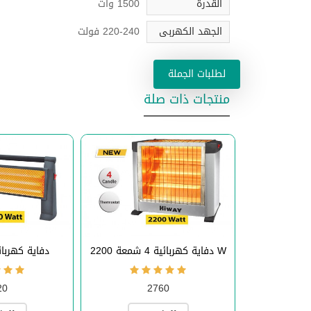
القدرة
1500 وات
الجهد الكهربى
220-240 فولت
لطلبات الجملة
منتجات ذات صلة
عة
دفاية كهربائية 4 شمعة 2200 W
دفاية كهربائية 800
20
2760