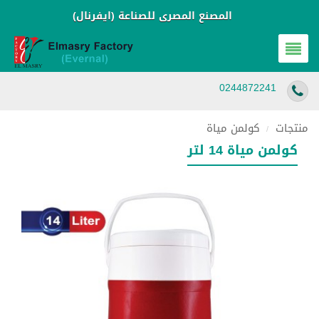
المصنع المصرى للصناعة (ايفرنال)
0244872241
منتجات
كولمن مياة
/
كولمن مياة 14 لتر