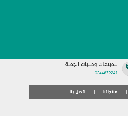
للمبيعات وطلبات الجملة
0244872241
منتجاتنا
اتصل بنا