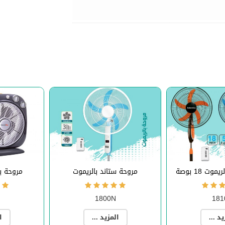
ت 18 بوصة
مروحة ستاند بالريموت
مروحة بوكس
1800N
181
يد ...
المزيد ...
ا