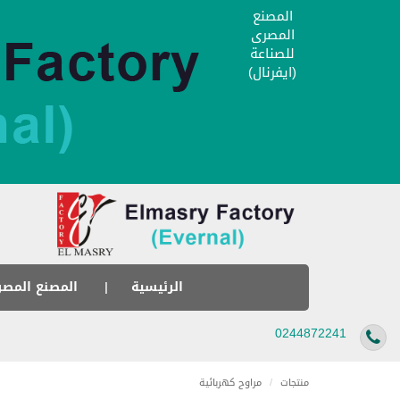
المصنع
المصرى
للصناعة
(ايفرنال)
الرئيسية
المصنع المصر
0244872241
منتجات
/
مراوح كهربائية