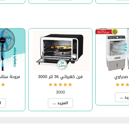
صحراوي
فرن كهربائي 36 لتر 3000
مروحة ستاند بال
3000
يد ...
المزيد ...
ا