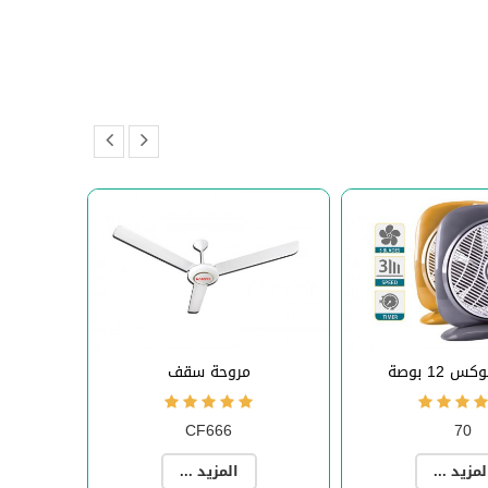
 12 بوصة
مروحة سقف
CF666
70
لمزيد ...
المزيد ...